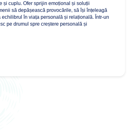
 și cuplu. Ofer sprijin emoțional și soluții
menii să depășească provocările, să își înțeleagă
chilibrul în viața personală și relațională. Într-un
țesc pe drumul spre creștere personală și