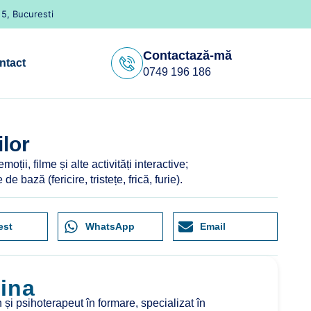
 5, Bucuresti
Contactază-mă
ntact
0749 196 186
lor
oții, filme și alte activități interactive;
 bază (fericire, tristețe, frică, furie).
est
WhatsApp
Email
ina
n și psihoterapeut în formare, specializat în