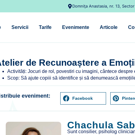
Domniţa Anastasia, nr. 13, Sector
e
Servicii
Tarife
Evenimente
Articole
Co
telier de Recunoaștere a Emoții
Activități: Jocuri de rol, povestiri cu imagini, cântece despre em
Scop: Să ajute copiii să identifice și să denumească emoțiile de
istribuie eveniment:
Facebook
Pinter
Chachula Sab
Sunt consilier, psiholog clinicia