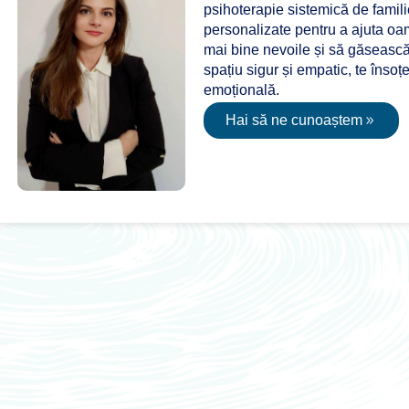
psihoterapie sistemică de familie
personalizate pentru a ajuta oa
mai bine nevoile și să găsească e
spațiu sigur și empatic, te înso
emoțională.
Hai să ne cunoaștem