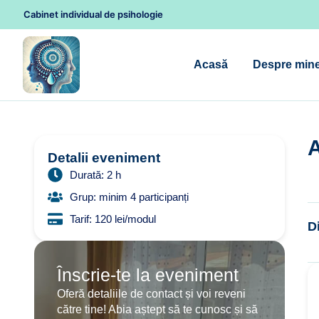
Cabinet individual de psihologie
Acasă
Despre min
A
Detalii eveniment
Durată: 2 h
Grup: minim 4 participanți
Tarif: 120 lei/modul
D
Înscrie-te la eveniment
Oferă detaliile de contact și voi reveni
către tine! Abia aștept să te cunosc și să