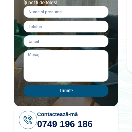
îți pot fi de folos!
Trimite
Contactează-mă
0749 196 186