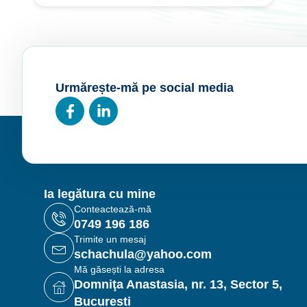
Urmărește-mă pe social media
Ia legătura cu mine
Conteactează-mă
0749 196 186
Trimite un mesaj
schachula@yahoo.com
Mă găsești la adresa
Domniţa Anastasia, nr. 13, Sector 5,
Bucuresti